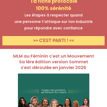
Ta fiche protocole
100% sérénité
Les étapes à respecter quand
une personne t'attaque sur ton industrie
pour répondre avec confiance
>> C'EST PARTI ! <<
MLM au Féminin c'est un Mouvement
Sa 1ère édition version Sommet
s'est déroulée en janvier 2026